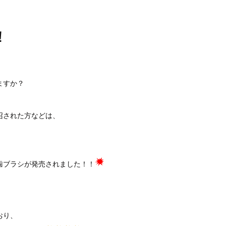
！
ますか？
召された方などは、
歯ブラシが発売されました！！
おり、