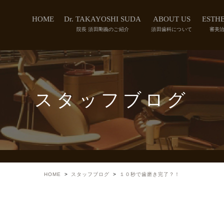
HOME
Dr. TAKAYOSHI SUDA
ABOUT US
ESTHE
院長 須田剛義のご紹介
須田歯科について
審美
スタッフブログ
HOME
スタッフブログ
１０秒で歯磨き完了？！