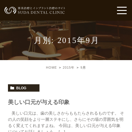
月別: 2015年9月
HOME
2015年
9
月
BLOG
美しい口元が与える印象
美しい口元は、歯の美しさからももたらされるものです。 そ
の人の笑顔をより一層ステキにし、さらにその場の雰囲気を明
るく変えてくれますよね。 今回は、美しい口元が与える印象
についてお話しましょう。 […]